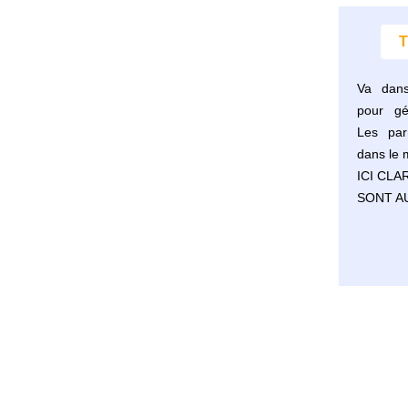
T
Va dan
pour gé
Les par
dans le
ICI CLA
SONT AU