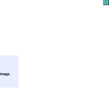
×
inage.