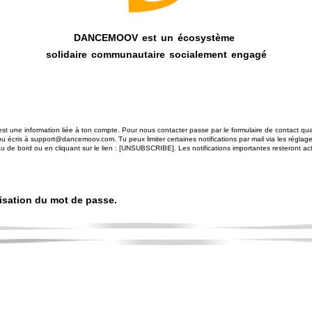
DANCEMOOV est un écosystème
solidaire communautaire socialement engagé
est une information liée à ton compte. Pour nous contacter passe par le formulaire de contact qu
u écris à support@dancemoov.com. Tu peux limiter certaines notifications par mail via les réglag
u de bord ou en cliquant sur le lien : [UNSUBSCRIBE]. Les notifications importantes resteront ac
alisation du mot de passe.