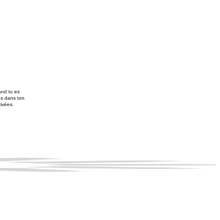
and tu es
es dans ton
tivées.