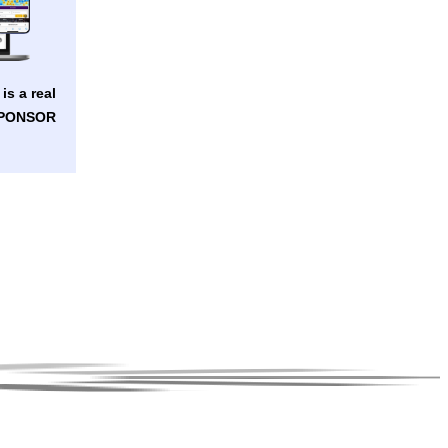
is a real
SPONSOR