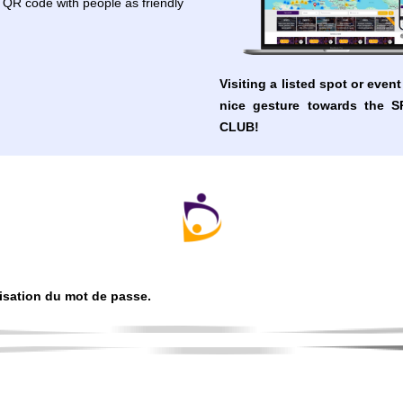
 QR code with people as friendly
Visiting a listed spot or event 
nice gesture towards the 
CLUB!
alisation du mot de passe.