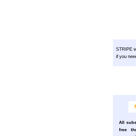
STRIPE wa
if you nee
All sub
free th