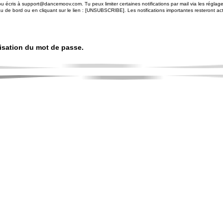
u écris à support@dancemoov.com. Tu peux limiter certaines notifications par mail via les réglag
u de bord ou en cliquant sur le lien : [UNSUBSCRIBE]. Les notifications importantes resteront ac
alisation du mot de passe.