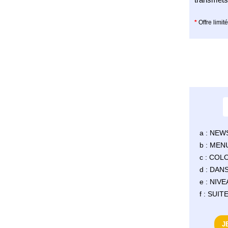
*
Offre limi
a : NEW
b : MEN
c : COL
d : DA
e : NIV
f : SUI
J